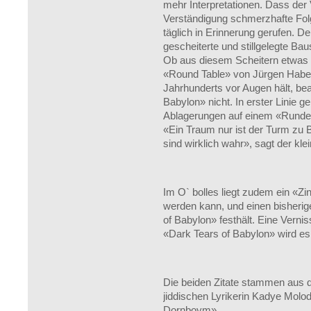
mehr Interpretationen. Dass der 
Verständigung schmerzhafte Folg
täglich in Erinnerung gerufen. D
gescheiterte und stillgelegte Ba
Ob aus diesem Scheitern etwas g
«Round Table» von Jürgen Haber
Jahrhunderts vor Augen hält, be
Babylon» nicht. In erster Linie g
Ablagerungen auf einem «Runden
«Ein Traum nur ist der Turm zu Ba
sind wirklich wahr», sagt der kle
Im O` bolles liegt zudem ein «Zi
werden kann, und einen bisherige
of Babylon» festhält. Eine Vern
«Dark Tears of Babylon» wird e
Die beiden Zitate stammen aus 
jiddischen Lyrikerin Kadye Molo
Dornboym».